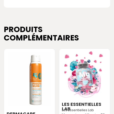
PRODUITS
COMPLÉMENTAIRES
LES ESSENTIELLES
LAB
Les Essentielles Lab
DERMACARE