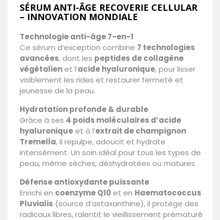
SÉRUM ANTI-ÂGE RECOVERIE CELLULAR
– INNOVATION MONDIALE
Technologie anti-âge 7-en-1
Ce sérum d’exception combine
7 technologies
avancées
, dont les
peptides de collagène
végétalien
et l’
acide hyaluronique
, pour lisser
visiblement les rides et restaurer fermeté et
jeunesse de la peau.
Hydratation profonde & durable
Grâce à ses
4 poids moléculaires d’acide
hyaluronique
et à l’
extrait de champignon
Tremella
, il repulpe, adoucit et hydrate
intensément. Un soin idéal pour tous les types de
peau, même sèches, déshydratées ou matures.
Défense antioxydante puissante
Enrichi en
coenzyme Q10
et en
Haematococcus
Pluvialis
(source d’astaxanthine), il protège des
radicaux libres, ralentit le vieillissement prématuré