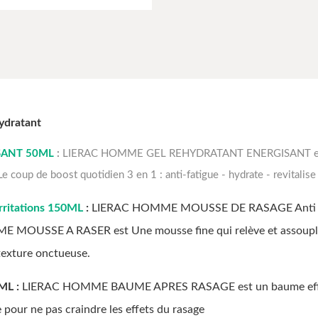
dratant
SANT 50ML
:
LIERAC HOMME GEL REHYDRATANT ENERGISANT est un 
de boost quotidien 3 en 1 : anti-fatigue - hydrate - revitalise
itations 150ML
:
LIERAC HOMME MOUSSE DE RASAGE Anti Irrita
MME MOUSSE A RASER est Une mousse fine qui relève et assouplit 
 texture onctueuse.
ML :
LIERAC HOMME BAUME APRES RASAGE est un baume effet pa
pour ne pas craindre les effets du rasage