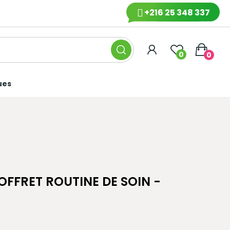
+216 25 348 337
0
0
ues
FFRET ROUTINE DE SOIN -