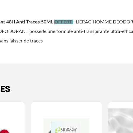
t 48H Anti Traces 50ML
OFFERT
:
LIERAC HOMME DEODORANT e
DEODORANT possède une formule anti-transpirante ultra-efficac
sans laisser de traces
ES