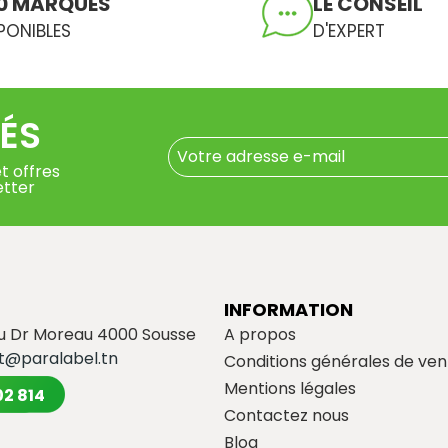
0 MARQUES
LE CONSEIL
PONIBLES
D'EXPERT
ÉS
t offres
etter
INFORMATION
du Dr Moreau 4000 Sousse
A propos
t@paralabel.tn
Conditions générales de ven
Mentions légales
02 814
Contactez nous
Blog