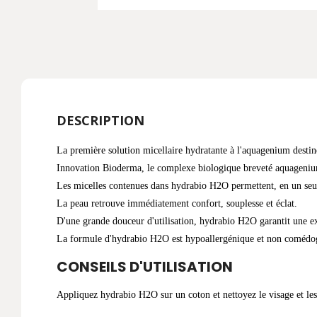
DESCRIPTION
La première solution micellaire hydratante à l'aquagenium destin
Innovation Bioderma, le complexe biologique breveté aquagenium, r
Les micelles contenues dans hydrabio H2O permettent, en un seul 
La peau retrouve immédiatement confort, souplesse et éclat.
D'une grande douceur d'utilisation, hydrabio H2O garantit une exc
La formule d'hydrabio H2O est hypoallergénique et non comédo
CONSEILS D'UTILISATION
Appliquez hydrabio H2O sur un coton et nettoyez le visage et le