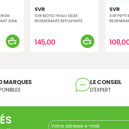
SVR
SVR
SERUM
SVR BIOTIC HYALU GELEE
SVR PEPTI 
ANT 30ML
REGERERANTE REPULPANTE...
REGENERAN
145,00
108,0
0 MARQUES
LE CONSEIL
PONIBLES
D'EXPERT
ÉS