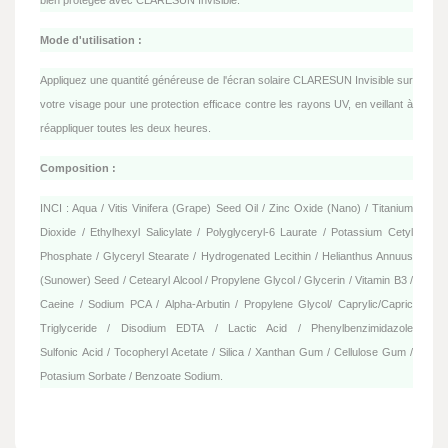
bien protégée avec CLARESUN Invisible.
Mode d'utilisation :
Appliquez une quantité généreuse de l'écran solaire CLARESUN Invisible sur
votre visage pour une protection efficace contre les rayons UV, en veillant à
réappliquer toutes les deux heures.
Composition :
INCI : Aqua / Vitis Vinifera (Grape) Seed Oil /
Zinc Oxide (Nano) / Titanium
Dioxide /
Ethylhexyl Salicylate / Polyglyceryl-6 Laurate /
Potassium Cetyl
Phosphate / Glyceryl
Stearate / Hydrogenated Lecithin /
Helianthus Annuus
(Sunower) Seed /
Cetearyl Alcool / Propylene Glycol / Glycerin /
Vitamin B3 /
Caeine / Sodium PCA /
Alpha-Arbutin / Propylene Glycol/
Caprylic/Capric
Triglyceride / Disodium EDTA
/ Lactic Acid / Phenylbenzimidazole
Sulfonic
Acid / Tocopheryl Acetate / Silica / Xanthan
Gum / Cellulose Gum /
Potasium Sorbate /
Benzoate Sodium.