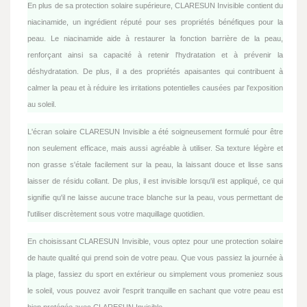
En plus de sa protection solaire supérieure, CLARESUN Invisible contient du
niacinamide, un ingrédient réputé pour ses propriétés bénéfiques pour la
peau. Le niacinamide aide à restaurer la fonction barrière de la peau,
renforçant ainsi sa capacité à retenir l'hydratation et à prévenir la
déshydratation. De plus, il a des propriétés apaisantes qui contribuent à
calmer la peau et à réduire les irritations potentielles causées par l'exposition
au soleil.
L'écran solaire CLARESUN Invisible a été soigneusement formulé pour être
non seulement efficace, mais aussi agréable à utiliser. Sa texture légère et
non grasse s'étale facilement sur la peau, la laissant douce et lisse sans
laisser de résidu collant. De plus, il est invisible lorsqu'il est appliqué, ce qui
signifie qu'il ne laisse aucune trace blanche sur la peau, vous permettant de
l'utiliser discrètement sous votre maquillage quotidien.
En choisissant CLARESUN Invisible, vous optez pour une protection solaire
de haute qualité qui prend soin de votre peau. Que vous passiez la journée à
la plage, fassiez du sport en extérieur ou simplement vous promeniez sous
le soleil, vous pouvez avoir l'esprit tranquille en sachant que votre peau est