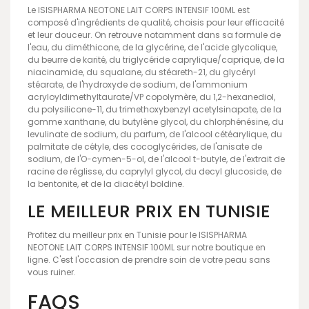
Le ISISPHARMA NEOTONE LAIT CORPS INTENSIF 100ML est
composé d'ingrédients de qualité, choisis pour leur efficacité
et leur douceur. On retrouve notamment dans sa formule de
l'eau, du diméthicone, de la glycérine, de l'acide glycolique,
du beurre de karité, du triglycéride caprylique/caprique, de la
niacinamide, du squalane, du stéareth-21, du glycéryl
stéarate, de l'hydroxyde de sodium, de l'ammonium
acryloyldimethyltaurate/VP copolymère, du 1,2-hexanediol,
du polysilicone-11, du trimethoxybenzyl acetylsinapate, de la
gomme xanthane, du butylène glycol, du chlorphénésine, du
levulinate de sodium, du parfum, de l'alcool cétéarylique, du
palmitate de cétyle, des cocoglycérides, de l'anisate de
sodium, de l'O-cymen-5-ol, de l'alcool t-butyle, de l'extrait de
racine de réglisse, du caprylyl glycol, du decyl glucoside, de
la bentonite, et de la diacétyl boldine.
LE MEILLEUR PRIX EN TUNISIE
Profitez du meilleur prix en Tunisie pour le ISISPHARMA
NEOTONE LAIT CORPS INTENSIF 100ML sur notre boutique en
ligne. C'est l'occasion de prendre soin de votre peau sans
vous ruiner.
FAQS