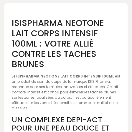
ISISPHARMA NEOTONE
LAIT CORPS INTENSIF
100ML : VOTRE ALLIÉ
CONTRE LES TACHES
BRUNES
Le
ISISPHARMA NEOTONE LAIT CORPS INTENSIF 100ML
est
un produit de soin du corps de la marque ISIS Pharma,
reconnue pour ses formules innovantes et efficaces. Ce lait
corporel intensif est conçu pour éliminer les taches brunes
sur les zones localisées du corps. Il est particulièrement
efficace sur les zones très sensibles comme le maillot ou les
aisselles.
UN COMPLEXE DEPI-ACT
POUR UNE PEAU DOUCE ET