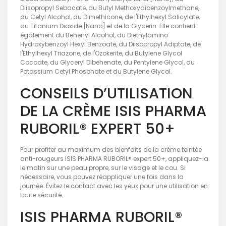
Diisopropyl Sebacate, du Butyl Methoxydibenzoylmethane,
du Cetyl Alcohol, du Dimethicone, de l'Ethylhexyl Salicylate,
du Titanium Dioxide [Nano] et de la Glycerin. Elle contient
également du Behenyl Alcohol, du Diethylamino
Hydroxybenzoyl Hexyl Benzoate, du Diisopropyl Adiptate, de
l'Ethylhexyl Triazone, de l'Ozokerite, du Butylene Glycol
Cocoate, du Glyceryl Dibehenate, du Pentylene Glycol, du
Potassium Cetyl Phosphate et du Butylene Glycol.
CONSEILS D’UTILISATION
DE LA CRÈME ISIS PHARMA
RUBORIL® EXPERT 50+
Pour profiter au maximum des bienfaits de la crème teintée
anti-rougeurs ISIS PHARMA RUBORIL® expert 50+, appliquez-la
le matin sur une peau propre, sur le visage et le cou. Si
nécessaire, vous pouvez réappliquer une fois dans la
journée. Évitez le contact avec les yeux pour une utilisation en
toute sécurité.
ISIS PHARMA RUBORIL®