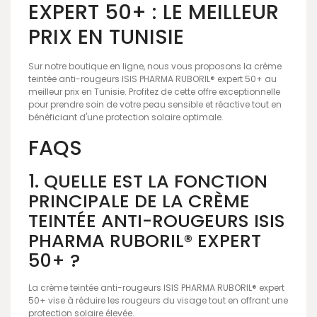
EXPERT 50+ : LE MEILLEUR
PRIX EN TUNISIE
Sur notre boutique en ligne, nous vous proposons la crème
teintée anti-rougeurs ISIS PHARMA RUBORIL® expert 50+ au
meilleur prix en Tunisie. Profitez de cette offre exceptionnelle
pour prendre soin de votre peau sensible et réactive tout en
bénéficiant d'une protection solaire optimale.
FAQS
1. QUELLE EST LA FONCTION
PRINCIPALE DE LA CRÈME
TEINTÉE ANTI-ROUGEURS ISIS
PHARMA RUBORIL® EXPERT
50+ ?
La crème teintée anti-rougeurs ISIS PHARMA RUBORIL® expert
50+ vise à réduire les rougeurs du visage tout en offrant une
protection solaire élevée.