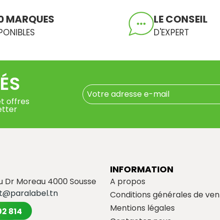
0 MARQUES
LE CONSEIL
PONIBLES
D'EXPERT
ÉS
t offres
etter
INFORMATION
du Dr Moreau 4000 Sousse
A propos
t@paralabel.tn
Conditions générales de ven
Mentions légales
02 814