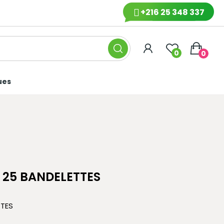
+216 25 348 337
0
0
ues
E 25 BANDELETTES
TTES