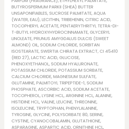
PARFUM (FRAGRANCE), ETHYLHEXYL PALMITATE,
BUTYROSPERMUM PARKII (SHEA) BUTTER
UNSAPONIFIABLES, SUCROSE PALMITATE, AQUA
(WATER, EAU), LECITHIN, TRIBEHENIN, CITRIC ACID,
TOCOPHERYL ACETATE, PENTAERYTHRITYL TETRA-DI-
T-BUTYL HYDROXYHYDROCINNAMATE, GLYCERYL
LINOLEATE, PRUNUS AMYGDALUS DULCIS (SWEET
ALMOND) OIL, SODIUM CHLORIDE, SORBITAN
ISOSTEARATE, SWERTIA CHIRATA EXTRACT, CI 45410
(RED 27), LACTIC ACID, GLUCOSE,
PHENOXYETHANOL, SODIUM HYALURONATE,
POTASSIUM CHLORIDE, POTASSIUM SORBATE,
CALCIUM CHLORIDE, MAGNESIUM SULFATE,
GLUTAMINE, PALMITOYL TRIPEPTIDE-1, SODIUM
PHOSPHATE, ASCORBIC ACID, SODIUM ACETATE,
TOCOPHEROL, LYSINE HCL, ARGININE HCL, ALANINE,
HISTIDINE HCL, VALINE, LEUCINE, THREONINE,
ISOLEUCINE, TRYPTOPHAN, PHENYLALANINE,
TYROSINE, GLYCINE, POLYSORBATE 80, SERINE,
CYSTINE, CYANOCOBALAMIN, GLUTATHIONE,
ASPARAGINE, ASPARTIC ACID, ORNITHINE HCL,