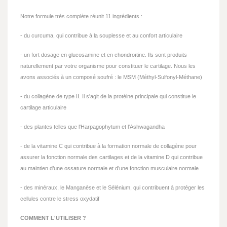
Notre formule très complète réunit 11 ingrédients :
- du curcuma, qui contribue à la souplesse et au confort articulaire
- un fort dosage en glucosamine et en chondroïtine. Ils sont produits
naturellement par votre organisme pour constituer le cartilage. Nous les
avons associés à un composé soufré : le MSM (Méthyl-Sulfonyl-Méthane)
- du collagène de type II. Il s'agit de la protéine principale qui constitue le
cartilage articulaire
- des plantes telles que l'Harpagophytum et l'Ashwagandha
- de la vitamine C qui contribue à la formation normale de collagène pour
assurer la fonction normale des cartilages et de la vitamine D qui contribue
au maintien d’une ossature normale et d’une fonction musculaire normale
- des minéraux, le Manganèse et le Sélénium, qui contribuent à protéger les
cellules contre le stress oxydatif
COMMENT L'UTILISER ?