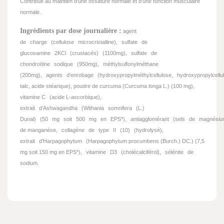
Contribue au maintien d’une ossature normale et d’une fonction musculaire
normale.
Ingrédients par dose journalière :
agent
de
charge
(cellulose
microcristalline),
sulfate
de
glucosamine
2KCl
(crustacés)
(1100mg),
sulfate
de
chondroïtine
sodique
(950mg),
méthylsulfonylméthane
(200mg),
agents
d’enrobage
(hydroxypropylméthylcellulose,
hydroxypropylcellu
talc, acide stéarique), poudre de curcuma (Curcuma longa L.) (100 mg),
vitamine C
(acide L-ascorbique),
extrait
d’Ashwagandha
(Withania
somnifera
(L.)
Dunal)
(50
mg
soit
500
mg
en
EPS*),
antiagglomérant
(sels
de
magnésiu
de manganèse,
collagène
de
type
II
(10)
(hydrolysé),
extrait
d’Harpagophytum
(Harpagophytum procumbens (Burch.) DC.) (7,5
mg soit 150 mg en EPS*),
vitamine
D3
(cholécalciférol),
sélénite
de
sodium.