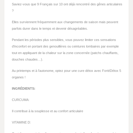
Saviez-vous que 9 Français sur 10 ont déjà rencontré des gênes articulaires
?
Elles surviennent fréquemment aux changements de saison mais peuvent
parfois durer dans le temps et devenir désagréables.
Pendant les périodes plus sensibles, vous pouvez limiter ces sensations
d'inconfort en portant des genouillères ou ceintures lombaires par exemple
tout en appliquant de la chaleur sur la zone concernée (patchs chauffants,
douches chaudes…).
Au printemps et à l’autonome, optez pour une cure détox avec FortéDétox 5
organes !
INGRÉDIENTS:
CURCUMA:
Il contribue à la souplesse et au confort articulaire
VITAMINE D: