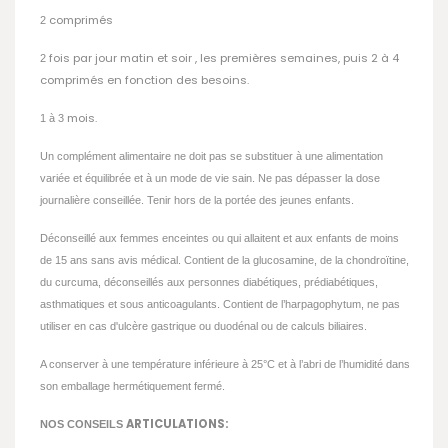
comprimés
2
fois par jour matin et soir , les premières semaines, puis 2 à 4
2
comprimés en fonction des besoins.
mois.
1 à 3
Un complément alimentaire ne doit pas se substituer à une alimentation
variée et équilibrée et à un mode de vie sain. Ne pas dépasser la dose
journalière conseillée. Tenir hors de la portée des jeunes enfants.
Déconseillé aux femmes enceintes ou qui allaitent et aux enfants de moins
de 15 ans sans avis médical. Contient de la glucosamine, de la chondroïtine,
du curcuma, déconseillés aux personnes diabétiques, prédiabétiques,
asthmatiques et sous anticoagulants. Contient de l’harpagophytum, ne pas
utiliser en cas d'ulcère gastrique ou duodénal ou de calculs biliaires.
A conserver à une température inférieure à 25°C et à l’abri de l’humidité dans
son emballage hermétiquement fermé.
ARTICULATIONS:
NOS CONSEILS