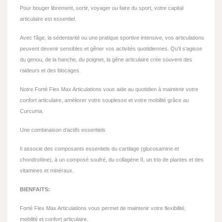
Pour bouger librement, sortir, voyager ou faire du sport, votre capital
articulaire est essentiel.
Avec l'âge, la sédentarité ou une pratique sportive intensive, vos articulations
peuvent devenir sensibles et gêner vos activités quotidiennes. Qu'il s'agisse
du genou, de la hanche, du poignet, la gêne articulaire crée souvent des
raideurs et des blocages.
Notre Forté Flex Max Articulations vous aide au quotidien à maintenir votre
confort articulaire, améliorer votre souplesse et votre mobilité grâce au
Curcuma.
Une combinaison d’actifs essentiels
Il associe des composants essentiels du cartilage (glucosamine et
chondroïtine), à un composé soufré, du collagène II, un trio de plantes et des
vitamines et minéraux.
BIENFAITS:
Forté Flex Max Articulations vous permet de maintenir votre flexibilité,
mobilité et confort articulaire.