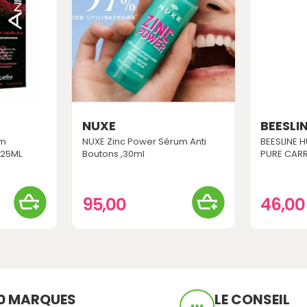
NUXE
BEESLI
um
NUXE Zinc Power Sérum Anti
BEESLINE 
125ML
Boutons ,30ml
PURE CARR
95,00
46,0
0 MARQUES
LE CONSEIL