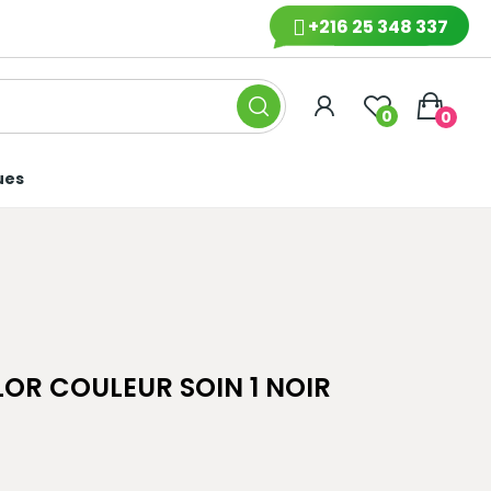
+216 25 348 337
0
0
ues
OR COULEUR SOIN 1 NOIR