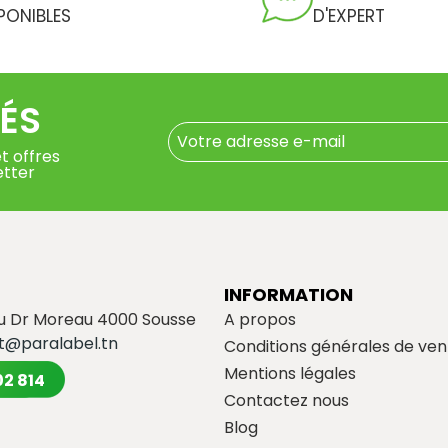
PONIBLES
D'EXPERT
ÉS
t offres
etter
INFORMATION
du Dr Moreau 4000 Sousse
A propos
t@paralabel.tn
Conditions générales de ven
Mentions légales
02 814
Contactez nous
Blog