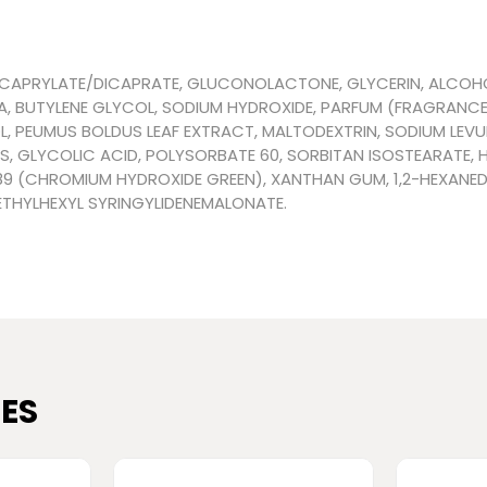
ICAPRYLATE/DICAPRATE, GLUCONOLACTONE, GLYCERIN, ALCOHO
, BUTYLENE GLYCOL, SODIUM HYDROXIDE, PARFUM (FRAGRANC
L, PEUMUS BOLDUS LEAF EXTRACT, MALTODEXTRIN, SODIUM LEVULI
S, GLYCOLIC ACID, POLYSORBATE 60, SORBITAN ISOSTEARATE, 
89 (CHROMIUM HYDROXIDE GREEN), XANTHAN GUM, 1,2-HEXANEDI
ETHYLHEXYL SYRINGYLIDENEMALONATE.
ES