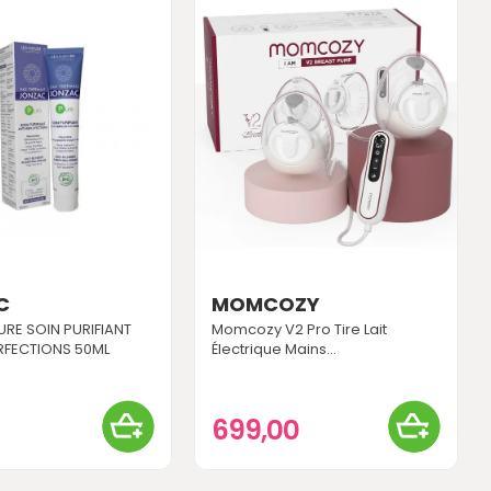
C
MOMCOZY
RE SOIN PURIFIANT
Momcozy V2 Pro Tire Lait
RFECTIONS 50ML
Électrique Mains...
0
699,00