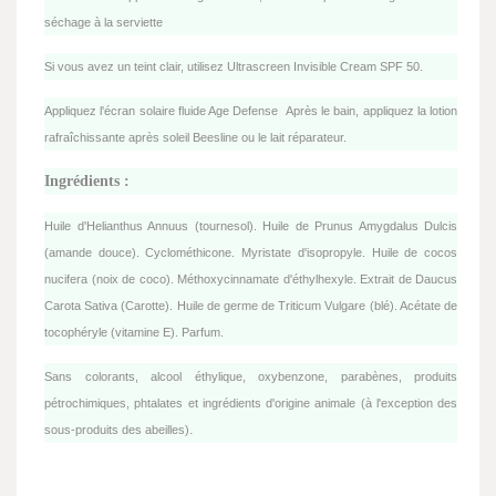
séchage à la serviette
Si vous avez un teint clair, utilisez Ultrascreen Invisible Cream SPF 50.
Appliquez l'écran solaire fluide Age Defense
Après le bain, appliquez la lotion
rafraîchissante après soleil Beesline ou le lait réparateur.
Ingrédients :
Huile d'Helianthus Annuus (tournesol). Huile de Prunus Amygdalus Dulcis
(amande douce). Cyclométhicone. Myristate d'isopropyle. Huile de cocos
nucifera (noix de coco). Méthoxycinnamate d'éthylhexyle. Extrait de Daucus
Carota Sativa (Carotte). Huile de germe de Triticum Vulgare (blé). Acétate de
tocophéryle (vitamine E). Parfum.
Sans colorants, alcool éthylique, oxybenzone, parabènes, produits
pétrochimiques, phtalates et ingrédients d'origine animale (à l'exception des
.
sous-produits des abeilles)