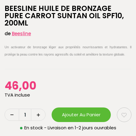
BEESLINE HUILE DE BRONZAGE
PURE CARROT SUNTAN OIL SPF10,
200ML
de
Beesline
Un activateur de bronzage léger aux propriétés nourrissantes et hydratantes. Il
protège la peau contre les rayons agressifs du soleil et améliore la texture globale.
46,00
TVA incluse
Ajouter Au Panier
En stock - Livraison en 1-2 jours ouvrables