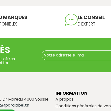
0 MARQUES
LE CONSEIL
PONIBLES
D'EXPERT
ÉS
t offres
etter
INFORMATION
du Dr Moreau 4000 Sousse
A propos
t@paralabel.tn
Conditions générales de ven