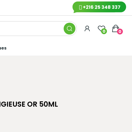
+216 25 348 337
0
0
ues
IGIEUSE OR 50ML