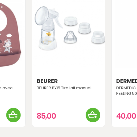
S
BEURER
DERME
ne avec
BEURER BY15 Tire lait manuel
DERMEDIC 
PEELING 5
85,00
40,0