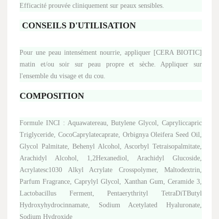
Efficacité prouvée cliniquement sur peaux sensibles.
CONSEILS D'UTILISATION
Pour une peau intensément nourrie, appliquer [CERA BIOTIC]
matin et/ou soir sur peau propre et sèche. Appliquer sur
l'ensemble du visage et du cou.
COMPOSITION
Formule INCI : Aqua­water­eau, Butylene Glycol, Caprylic­capric
Triglyceride, CocoCaprylate­caprate, Orbignya Oleifera Seed Oil,
Glycol Palmitate, Behenyl Alcohol, Ascorbyl Tetraisopalmitate,
Arachidyl Alcohol, 1,2Hexanediol, Arachidyl Glucoside,
Acrylates­c1030 Alkyl Acrylate Crosspolymer, Maltodextrin,
Parfum Fragrance, Caprylyl Glycol, Xanthan Gum, Ceramide 3,
Lactobacillus Ferment, Pentaerythrityl TetraDiTButyl
Hydroxyhydrocinnamate, Sodium Acetylated Hyaluronate,
Sodium Hydroxide