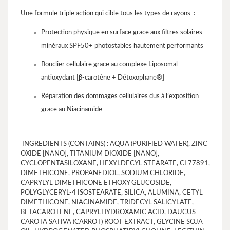
Une formule triple action qui cible tous les types de rayons :
Protection physique en surface grace aux filtres solaires
minéraux SPF50+ photostables hautement performants
Bouclier cellulaire grace au complexe Liposomal
antioxydant [β-carotène + Détoxophane®]
Réparation des dommages cellulaires dus à l’exposition
grace au Niacinamide
INGREDIENTS (CONTAINS) : AQUA (PURIFIED WATER), ZINC
OXIDE [NANO], TITANIUM DIOXIDE [NANO],
CYCLOPENTASILOXANE, HEXYLDECYL STEARATE, CI 77891,
DIMETHICONE, PROPANEDIOL, SODIUM CHLORIDE,
CAPRYLYL DIMETHICONE ETHOXY GLUCOSIDE,
POLYGLYCERYL-4 ISOSTEARATE, SILICA, ALUMINA, CETYL
DIMETHICONE, NIACINAMIDE, TRIDECYL SALICYLATE,
BETACAROTENE, CAPRYLHYDROXAMIC ACID, DAUCUS
CAROTA SATIVA (CARROT) ROOT EXTRACT, GLYCINE SOJA