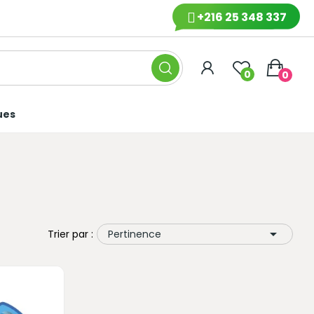
+216 25 348 337
0
0
ues

Trier par :
Pertinence