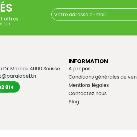
ÉS
t offres
etter
INFORMATION
du Dr Moreau 4000 Sousse
A propos
t@paralabel.tn
Conditions générales de ven
Mentions légales
02 814
Contactez nous
Blog