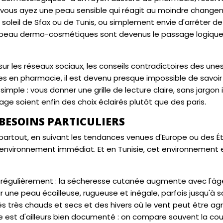
e vous ayez une peau sensible qui réagit au moindre chang
 soleil de Sfax ou de Tunis, ou simplement envie d'arrêter de
 la peau dermo-cosmétiques sont devenus le passage logiqu
sur les réseaux sociaux, les conseils contradictoires des une
es en pharmacie, il est devenu presque impossible de savoir
imple : vous donner une grille de lecture claire, sans jargon i
e soient enfin des choix éclairés plutôt que des paris.
 BESOINS PARTICULIERS
artout, en suivant les tendances venues d'Europe ou des Ét
on environnement immédiat. Et en Tunisie, cet environnement e
ent régulièrement : la sécheresse cutanée augmente avec l'â
ar une peau écailleuse, rugueuse et inégale, parfois jusqu'à 
s très chauds et secs et des hivers où le vent peut être agr
 est d'ailleurs bien documenté : on compare souvent la co