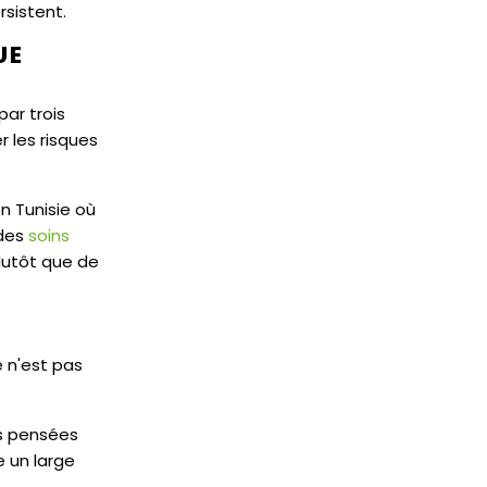
rsistent.
UE
ar trois
r les risques
n Tunisie où
 des
soins
lutôt que de
 n'est pas
es pensées
 un large