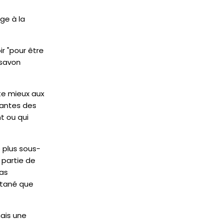
ge à la
r "pour être
 savon
te mieux aux
tantes des
t ou qui
 plus sous-
 partie de
as
utané que
mais une