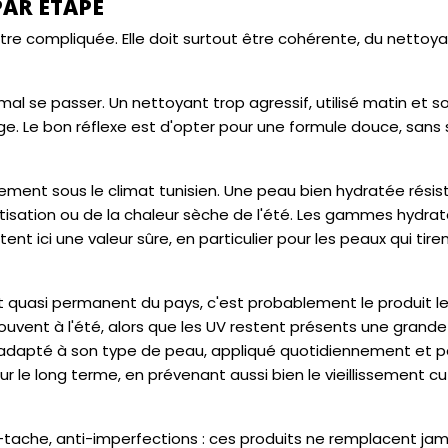
PAR ÉTAPE
re compliquée. Elle doit surtout être cohérente, du nettoya
 se passer. Un nettoyant trop agressif, utilisé matin et soi
tège. Le bon réflexe est d'opter pour une formule douce, sans
rement sous le climat tunisien. Une peau bien hydratée résis
imatisation ou de la chaleur sèche de l'été. Les gammes hydra
 ici une valeur sûre, en particulier pour les peaux qui tiren
 quasi permanent du pays, c'est probablement le produit le
ouvent à l'été, alors que les UV restent présents une grande
adapté à son type de peau, appliqué quotidiennement et p
 le long terme, en prévenant aussi bien le vieillissement c
-tache, anti-imperfections : ces produits ne remplacent ja