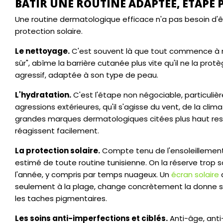
BÂTIR UNE ROUTINE ADAPTÉE, ÉTAPE 
Une routine dermatologique efficace n'a pas besoin d'êt
protection solaire.
Le nettoyage.
C'est souvent là que tout commence à mal
sûr", abîme la barrière cutanée plus vite qu'il ne la pro
agressif, adaptée à son type de peau.
L'hydratation.
C'est l'étape non négociable, particuliè
agressions extérieures, qu'il s'agisse du vent, de la cl
grandes marques dermatologiques citées plus haut restent
réagissent facilement.
La protection solaire.
Compte tenu de l'ensoleillement
estimé de toute routine tunisienne. On la réserve trop s
l'année, y compris par temps nuageux. Un
écran solaire
seulement à la plage, change concrètement la donne sur
les taches pigmentaires.
Les soins anti-imperfections et ciblés.
Anti-âge, anti