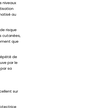
es niveaux
tisation
imatisé au
 de risque
es cutanées,
llement que
e répété de
uve par le
 par sa
ellent sur
otectrice