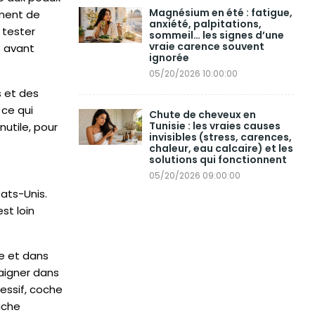
Magnésium en été : fatigue,
ement de
anxiété, palpitations,
 tester
sommeil… les signes d’une
vraie carence souvent
e avant
ignorée
05/20/2026 10:00:00
s et des
 ce qui
Chute de cheveux en
Tunisie : les vraies causes
nutile, pour
invisibles (stress, carences,
chaleur, eau calcaire) et les
solutions qui fonctionnent
05/20/2026 09:00:00
ats-Unis.
st loin
ge et dans
saigner dans
essif, coche
uche