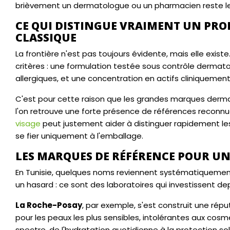
brièvement un dermatologue ou un pharmacien reste le réfl
CE QUI DISTINGUE VRAIMENT UN PR
CLASSIQUE
La frontière n'est pas toujours évidente, mais elle exi
critères : une formulation testée sous contrôle dermatol
allergiques, et une concentration en actifs cliniqueme
C'est pour cette raison que les grandes marques derma
l'on retrouve une forte présence de références reconnu
visage
peut justement aider à distinguer rapidement l
se fier uniquement à l'emballage.
LES MARQUES DE RÉFÉRENCE POUR U
En Tunisie, quelques noms reviennent systématiquement
un hasard : ce sont des laboratoires qui investissent 
La Roche-Posay
, par exemple, s'est construit une ré
pour les peaux les plus sensibles, intolérantes aux co
spectre, de l'hydratation quotidienne à la protection sol