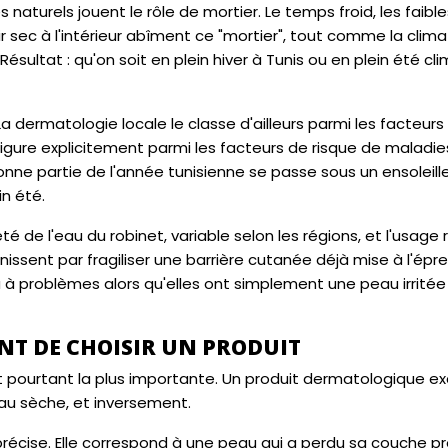
s naturels jouent le rôle de mortier. Le temps froid, les faibl
r sec à l'intérieur abîment ce "mortier", tout comme la clima
 Résultat : qu'on soit en plein hiver à Tunis ou en plein été cl
. La dermatologie locale le classe d'ailleurs parmi les facteurs
l figure explicitement parmi les facteurs de risque de maladi
bonne partie de l'année tunisienne se passe sous un ensolei
n été.
ureté de l'eau du robinet, variable selon les régions, et l'usag
ssent par fragiliser une barrière cutanée déjà mise à l'épre
à problèmes alors qu'elles ont simplement une peau irritée
NT DE CHOISIR UN PRODUIT
 pourtant la plus importante. Un produit dermatologique exc
au sèche, et inversement.
récise. Elle correspond à une peau qui a perdu sa couche pr