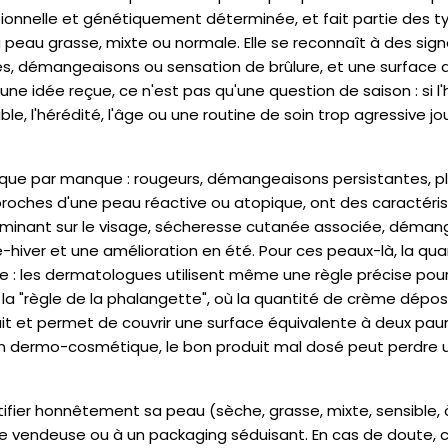
tionnelle et génétiquement déterminée, et fait partie des t
peau grasse, mixte ou normale. Elle se reconnaît à des sig
es, démangeaisons ou sensation de brûlure, et une surface 
e idée reçue, ce n'est pas qu'une question de saison : si l'h
le, l'hérédité, l'âge ou une routine de soin trop agressive j
ôt que par manque : rougeurs, démangeaisons persistantes, p
s proches d'une peau réactive ou atopique, ont des caractéri
dominant sur le visage, sécheresse cutanée associée, déma
iver et une amélioration en été. Pour ces peaux-là, la qua
 : les dermatologues utilisent même une règle précise pou
 la "règle de la phalangette", où la quantité de crème dépos
uit et permet de couvrir une surface équivalente à deux pa
'en dermo-cosmétique, le bon produit mal dosé peut perdre
tifier honnêtement sa peau (sèche, grasse, mixte, sensible
une vendeuse ou à un packaging séduisant. En cas de doute, 