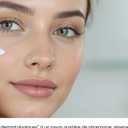
its dermatologiques" à un rayon austère de pharmacie, réser