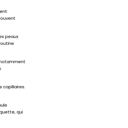
ment
souvent
les peaux
routine
s, notamment
s
capillaires.
mule
quette, qui