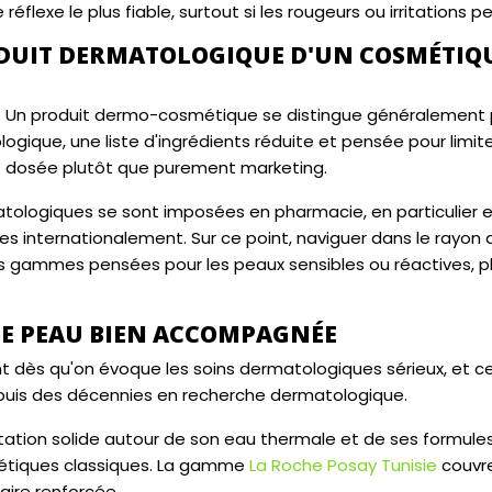
exe le plus fiable, surtout si les rougeurs ou irritations pe
ODUIT DERMATOLOGIQUE D'UN COSMÉTIQ
ste. Un produit dermo-cosmétique se distingue généralement p
ogique, une liste d'ingrédients réduite et pensée pour limite
nt dosée plutôt que purement marketing.
tologiques se sont imposées en pharmacie, en particulier e
es internationalement. Sur ce point, naviguer dans le rayon
es gammes pensées pour les peaux sensibles ou réactives, p
NE PEAU BIEN ACCOMPAGNÉE
 dès qu'on évoque les soins dermatologiques sérieux, et ce
depuis des décennies en recherche dermatologique.
putation solide autour de son eau thermale et de ses formul
smétiques classiques. La gamme
La Roche Posay Tunisie
couvre
aire renforcée.