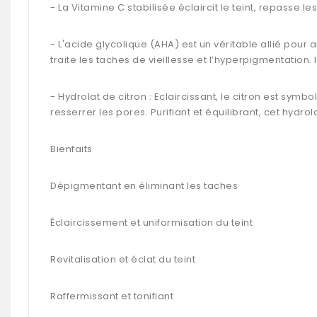
- La
Vitamine C
stabilisée éclaircit le teint, repasse le
- L'
acide glycolique
(
AHA
) est un véritable allié pour 
traite les taches de vieillesse et l’
hyperpigmentation
.
- Hydrolat de citron : Eclaircissant, le citron est symb
resserrer les pores. Purifiant et équilibrant, cet hydro
Bienfaits
Dépigmentant
en éliminant les taches
Éclaircissement et uniformisation du teint
Revitalisation et éclat du teint
Raffermissant et tonifiant