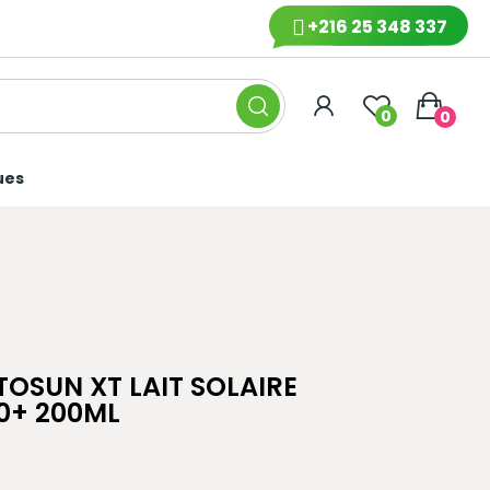
+216 25 348 337
0
0
ues
OSUN XT LAIT SOLAIRE
0+ 200ML