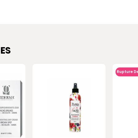
ES
Rupture D