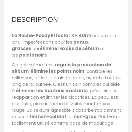
DESCRIPTION
La Roche-Posay Effaclar K+
40ml
est un soin
anti-imperfections pour les
peaux
grasses
qui
élimine
l'
excès de sébum
et
les
points noirs
.
Ce gel-crème frais
régule la production de
sébum
,
élimine les points noirs
, contrôle les
brillances, affine le grain de peau, hydrate tout au
long de la journée. C'est un soin complet qui aide
à
éliminer les
boutons existants
, prévenir leur
réapparition et limiter les cicatrices. La peau est
plus lisse, plus uniforme et visiblement moins
rouge. Sa texture agréable s'absorbe rapidement
pour un
fini non-collant
et
non-gras
. Peut-être
facilement utilisé comme base de maquillage.