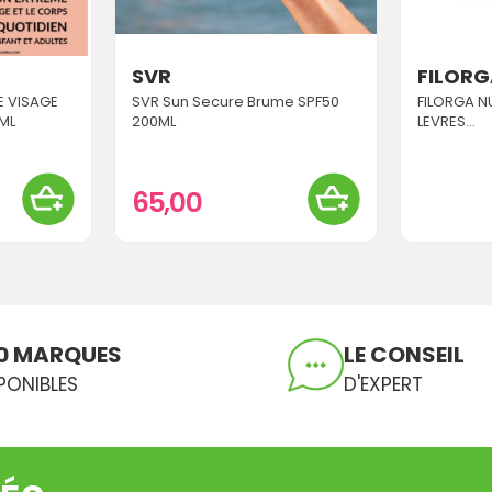
SVR
FILOR
E VISAGE
SVR Sun Secure Brume SPF50
FILORGA NU
ML
200ML
LEVRES...
65,00
0 MARQUES
LE CONSEIL
PONIBLES
D'EXPERT