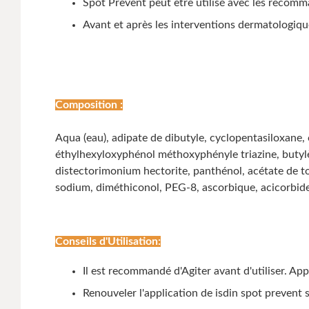
Spot Prevent peut être utilisé avec les recomma
Avant et après les interventions dermatologiqu
Composition :
Aqua (eau), adipate de dibutyle, cyclopentasiloxane,
éthylhexyloxyphénol méthoxyphényle triazine, butyl
distectorimonium hectorite, panthénol, acétate de to
sodium, diméthiconol, PEG-8, ascorbique, acicorbide
Conseils d'Utilisation:
Il est recommandé d'Agiter avant d'utiliser. A
Renouveler l'application de isdin spot prevent 