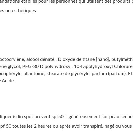
ndations établies pour les personnes qui utilisent des produits 
es ou esthétiques
 octocrylène, alcool dénaté., Dioxyde de titane [nano], butylmé
ène glycol, PEG-30 Dipolyhydroxyl, 10-Dipolyhydroxyl Chlorure 
cophéryle, allantoïne, stéarate de glycéryle, parfum (parfum), E
 Acide.
ppliquer isdin spot prevent spf50+ généreusement sur peau sèche 
spf 50 toutes les 2 heures ou après avoir transpiré, nagé ou vous