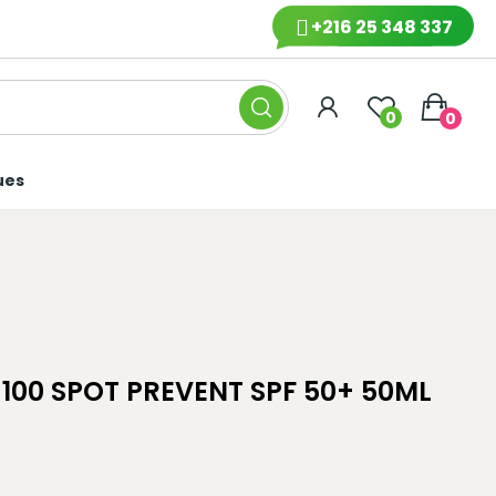
+216 25 348 337
0
0
ues
 100 SPOT PREVENT SPF 50+ 50ML