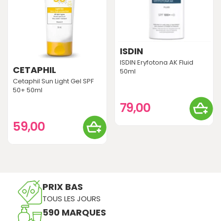
ISDIN
ISDIN Eryfotona AK Fluid
CETAPHIL
50ml
Cetaphil Sun Light Gel SPF
50+ 50ml
79,00
59,00
PRIX BAS
TOUS LES JOURS
590 MARQUES