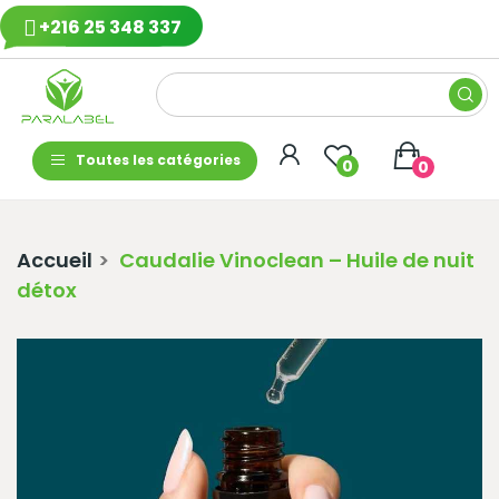
+216 25 348 337
Toutes les catégories
0
0
Accueil
Caudalie Vinoclean – Huile de nuit
détox