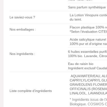
Sans parfum synthétique
La Lotion Vinopure conti
Le saviez-vous ?
du teint.
Flacon plastique 100% re
Nos emballages :
*Selon l’évaluation CI
Acide salicylique naturel
100% pur et d’origine nat
6 huiles essentielles purif
Nos ingrédients :
100% bio. Lavande, Citro
Eau de raisin bio
Ingrédient exclusif Caud
AQUA/WATER/EAU, ALC
CAPRYLYL/CAPRYL GLUC
GRAVEOLENS FLOWER O
OFFICINALIS (ROSEMA
Liste complète d’ingrédients
LINALOOL, LAVANDULA 
* Ingrédients issus de l’
Biologique. COSMOS OR