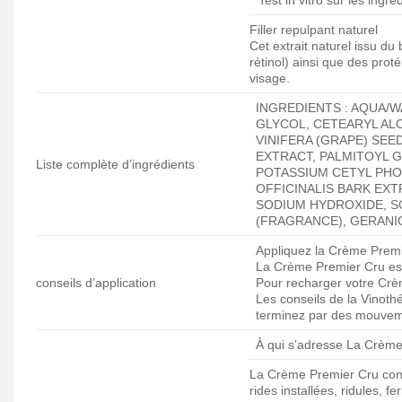
Filler repulpant naturel
Cet extrait naturel issu du
rétinol) ainsi que des prot
visage.
INGREDIENTS : AQUA/
GLYCOL, CETEARYL AL
VINIFERA (GRAPE) SEE
EXTRACT, PALMITOYL 
Liste complète d’ingrédients
POTASSIUM CETYL PHO
OFFICINALIS BARK EX
SODIUM HYDROXIDE, S
(FRAGRANCE), GERANIO
Appliquez la Crème Premie
La Crème Premier Cru est 
conseils d’application
Pour recharger votre Crèm
Les conseils de la Vinothé
terminez par des mouveme
À qui s’adresse La Crème
La Crème Premier Cru convi
rides installées, ridules, f