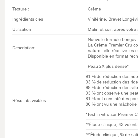
Texture :
Crème
Ingrédients clés :
Viniférine, Brevet Longévi
Utilisation :
Matin et soir, après votr
Nouvelle formule Longévi
La Crème Premier Cru corri
Description:
naturel, elle réactive le
Disponible en format rec
Peau 2X plus dense*
91 % de réduction des ride
93 % de réduction des ride
98 % de réduction des sill
93 % ont observé une peau
81 % ont constaté des pom
Résultats visibles
86 % ont vu une mâchoire p
*Test in vitro sur Premier 
**Étude clinique, 43 volonta
***Étude clinique, % de sati