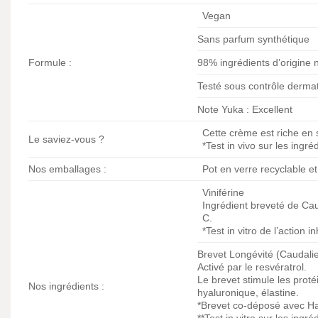
Vegan
Sans parfum synthétique
Formule :
98% ingrédients d’origine n
Testé sous contrôle derm
Note Yuka : Excellent
Cette crème est riche en s
Le saviez-vous ?
*Test in vivo sur les ingré
Nos emballages :
Pot en verre recyclable e
Viniférine
Ingrédient breveté de Caud
C.
*Test in vitro de l’action i
Brevet Longévité (Caudali
Activé par le resvératrol.
Le brevet stimule les prot
Nos ingrédients :
hyaluronique, élastine.
*Brevet co-déposé avec Ha
**Test in vitro sur les ingré