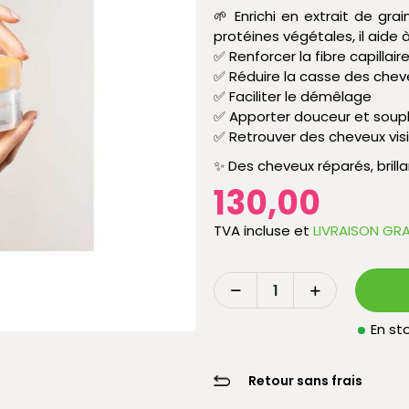
🌱 Enrichi en extrait de gr
protéines végétales, il aide à
✅ Renforcer la fibre capillair
✅ Réduire la casse des chev
✅ Faciliter le démêlage
✅ Apporter douceur et soup
✅ Retrouver des cheveux visi
✨ Des cheveux réparés, brillan
130,00
TVA incluse
et
LIVRAISON GRA
En sto
Retour sans frais