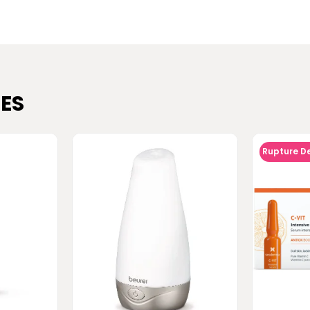
ES
Rupture D