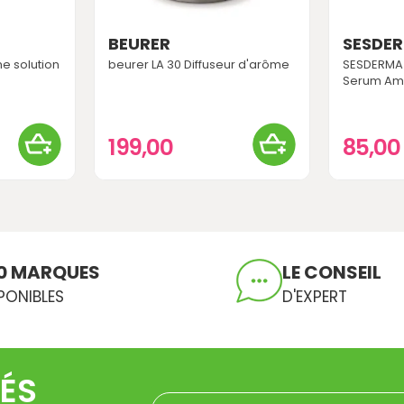
BEURER
SESDE
e solution
beurer LA 30 Diffuseur d'arôme
SESDERMA 
Serum Amp
199,00
85,0
0 MARQUES
LE CONSEIL
PONIBLES
D'EXPERT
ÉS