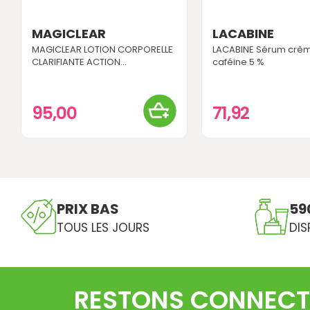
MAGICLEAR
LACABINE
MAGICLEAR LOTION CORPORELLE
LACABINE Sérum crèm
CLARIFIANTE ACTION...
caféine 5 %
95,00
71,92
PRIX BAS
59
TOUS LES JOURS
DIS
RESTONS CONNECT