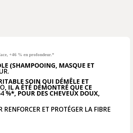
rface, +46 % en profondeur.*
OLE (SHAMPOOING, MASQUE ET
UR.
RITABLE SOIN QUI DÉMÊLE ET
VO
, IL A ÉTÉ DÉMONTRÉ QUE CE
64 %
*, POUR DES CHEVEUX DOUX,
 RENFORCER ET PROTÉGER LA FIBRE