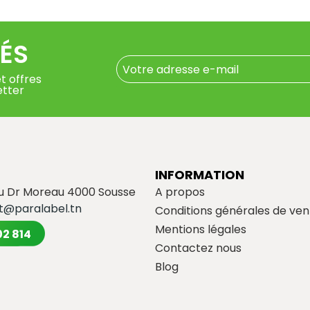
ÉS
t offres
etter
INFORMATION
du Dr Moreau 4000 Sousse
A propos
t@paralabel.tn
Conditions générales de ven
Mentions légales
02 814
Contactez nous
Blog