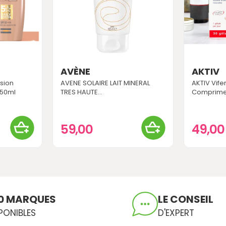
AVÈNE
AKTIV
usion
AVENE SOLAIRE LAIT MINERAL
AKTIV Vifer
 50ml
TRES HAUTE...
Comprim
59,00
49,0
0 MARQUES
LE CONSEIL
PONIBLES
D'EXPERT