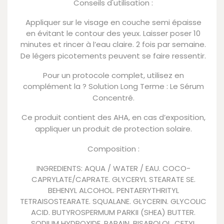
Conseils d'utilisation :
Appliquer sur le visage en couche semi épaisse
en évitant le contour des yeux. Laisser poser 10
minutes et rincer à l’eau claire. 2 fois par semaine.
De légers picotements peuvent se faire ressentir.
Pour un protocole complet, utilisez en
complément la ? Solution Long Terme : Le Sérum
Concentré.
Ce produit contient des AHA, en cas d’exposition,
appliquer un produit de protection solaire.
Composition :
INGREDIENTS: AQUA / WATER / EAU. COCO-
CAPRYLATE/CAPRATE. GLYCERYL STEARATE SE.
BEHENYL ALCOHOL. PENTAERYTHRITYL
TETRAISOSTEARATE. SQUALANE. GLYCERIN. GLYCOLIC
ACID. BUTYROSPERMUM PARKII (SHEA) BUTTER.
SODIUM HYDROXIDE. PAPAIN. BISABOLOL. CETYL