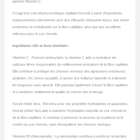
gamme Vitamine C.
Il s’agit d’un soin phytocosmétique capillaire formulé à partir d’ingrédients
soigneusement sélectionnés pour leur efficacité nettoyante douce, leur action
protectrice et revitalisante sur la fibre capillaire, ainsi que leur excellente
tolérance pour le cuir chevelu.
Ingrédients clés et leurs bienfaits :
Vitamine C : Puissant antioxydant, la vitamine C aide à neutraliser les
radicaux libres responsables du vieillissement prématuré de la fibre capillaire.
Elle contribue à protéger les cheveux normaux des agressions extérieures
(pollution, UV, stress oxydatif), à raviver leur brillance naturelle et à illuminer
les longueurs sans alourdir. Elle participe également à lisser la fibre capillaire
et à améliorer visiblement la qualité du cheveu dès le lavage.
Extrait d’Aloé Vera : Reconnu pour ses propriétés hydratantes et apaisantes,
l’extrait d’Aloé Vera aide à maintenir l’hydratation naturelle du cuir chevelu et
de la fibre capillaire. Il contribue à préserver la douceur, la souplesse et le
confort du cuir chevelu, sans déséquilibrer les cheveux normaux.
Vitamine B3 (Niacinamide) : La niacinamide contribue à renforcer la barrière