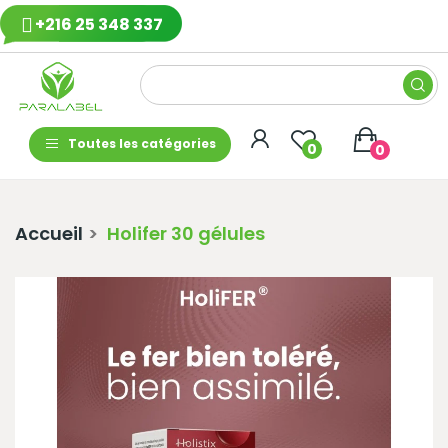
+216 25 348 337
Toutes les catégories
0
0
Accueil
Holifer 30 gélules