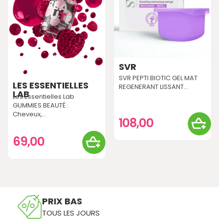
SVR
SVR PEPTI BIOTIC GEL MAT
LES ESSENTIELLES
REGENERANT LISSANT...
LAB
Les Essentielles Lab
GUMMIES BEAUTÉ :
Cheveux,...
108,00
69,00
PRIX BAS
TOUS LES JOURS