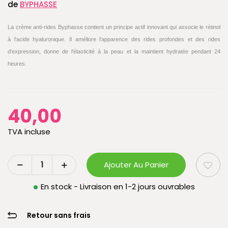
de
BYPHASSE
La crème anti-rides Byphasse contient un principe actif innovant qui associe le rétinol
à l'acide hyaluronique. Il améliore l'apparence des rides profondes et des rides
d'expression, donne de l'élasticité à la peau et la maintient hydratée pendant 24
heures.
40,00
TVA incluse
Ajouter Au Panier
En stock - Livraison en 1-2 jours ouvrables
Retour sans frais