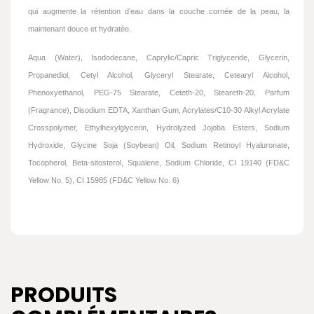
qui augmente la rétention d’eau dans la couche cornée de la peau, la
maintenant douce et hydratée.
Aqua (Water), Isododecane, Caprylic/Capric Triglyceride, Glycerin,
Propanediol, Cetyl Alcohol, Glyceryl Stearate, Cetearyl Alcohol,
Phenoxyethanol, PEG-75 Stearate, Ceteth-20, Steareth-20, Parfum
(Fragrance), Disodium EDTA, Xanthan Gum, Acrylates/C10-30 Alkyl Acrylate
Crosspolymer, Ethylhexylglycerin, Hydrolyzed Jojoba Esters, Sodium
Hydroxide, Glycine Soja (Soybean) Oil, Sodium Retinoyl Hyaluronate,
Tocopherol, Beta-sitosterol, Squalene, Sodium Chloride, CI 19140 (FD&C
Yellow No. 5), CI 15985 (FD&C Yellow No. 6)
PRODUITS