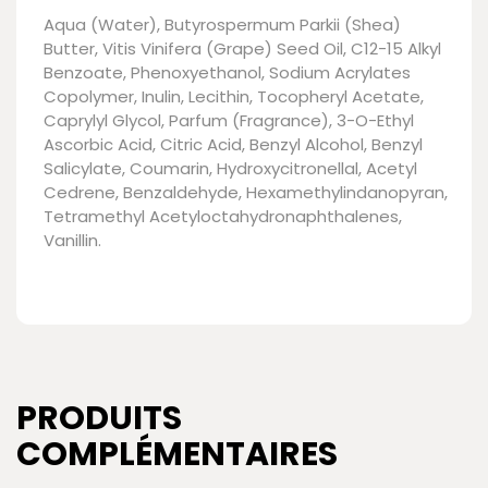
Aqua (Water), Butyrospermum Parkii (Shea)
Butter, Vitis Vinifera (Grape) Seed Oil, C12-15 Alkyl
Benzoate, Phenoxyethanol, Sodium Acrylates
Copolymer, Inulin, Lecithin, Tocopheryl Acetate,
Caprylyl Glycol, Parfum (Fragrance), 3-O-Ethyl
Ascorbic Acid, Citric Acid, Benzyl Alcohol, Benzyl
Salicylate, Coumarin, Hydroxycitronellal, Acetyl
Cedrene, Benzaldehyde, Hexamethylindanopyran,
Tetramethyl Acetyloctahydronaphthalenes,
Vanillin.
PRODUITS
COMPLÉMENTAIRES