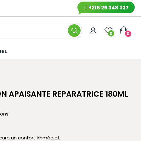
+216 25 348 337
0
0
ues
ON APAISANTE REPARATRICE 180ML
ions.
cure un confort immédiat.