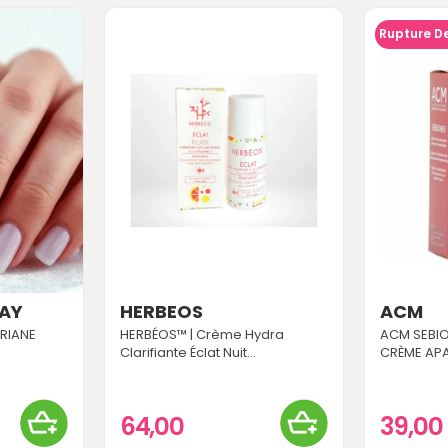
Rupture D
AY
HERBEOS
ACM
RIANE
HERBÉOS™ | Crème Hydra
ACM SEBIO
Clarifiante Éclat Nuit...
CRÈME APAI
64,00
39,00