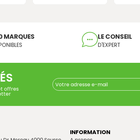
0 MARQUES
LE CONSEIL
PONIBLES
D'EXPERT
ÉS
t offres
etter
INFORMATION
du Dr Moreau 4000 Sousse
A propos