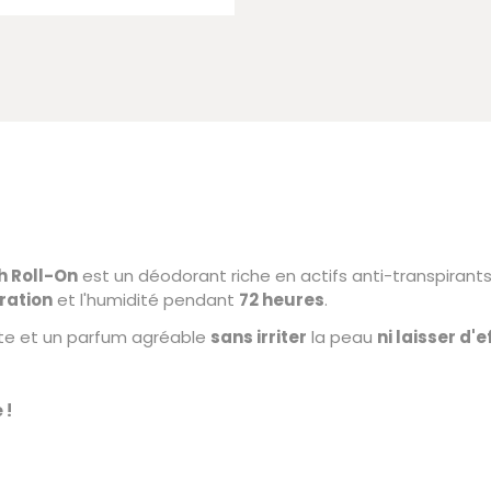
h Roll-On
est un déodorant riche en actifs anti-transpirant
ration
et l'humidité pendant
72 heures
.
e et un parfum agréable
sans irriter
la peau
ni laisser d'e
 !