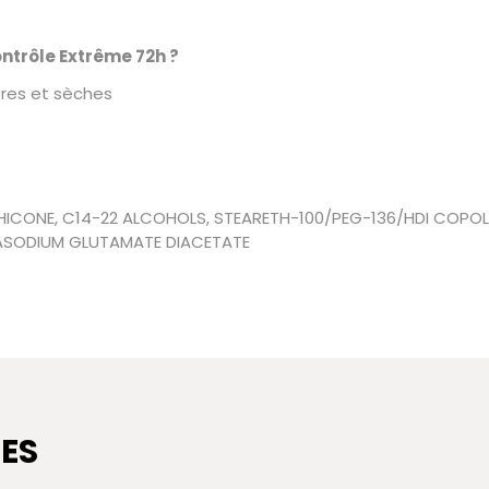
trôle Extrême 72h ?
pres et sèches
CONE, C14-22 ALCOHOLS, STEARETH-100/PEG-136/HDI COPOLY
RASODIUM GLUTAMATE DIACETATE
ES