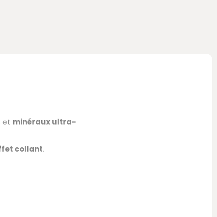
s et
minéraux ultra-
ffet collant
.