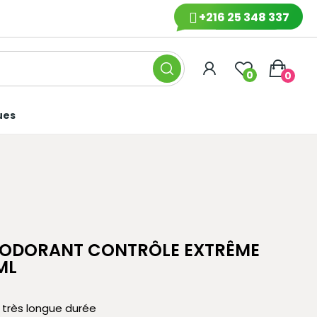
+216 25 348 337
0
0
ues
ÉODORANT CONTRÔLE EXTRÊME
ML
 très longue durée