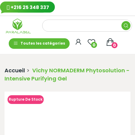
+216 25 348 337
Toutes les catégories
0
0
Accueil
Vichy NORMADERM Phytosolution -
Intensive Purifying Gel
Rupture De Stock