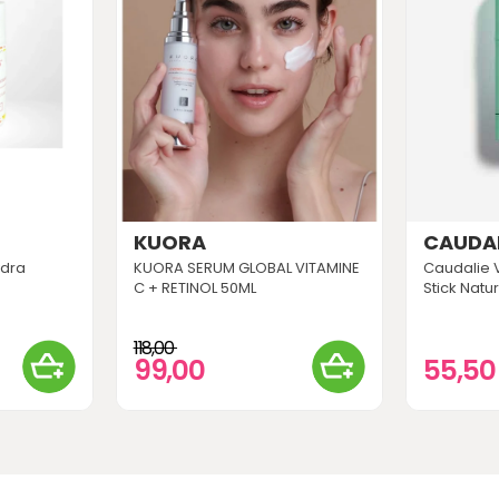
KUORA
CAUDAL
ydra
KUORA SERUM GLOBAL VITAMINE
Caudalie 
C + RETINOL 50ML
Stick Natu
118,00
99,00
55,5