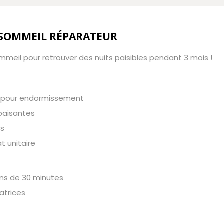
E SOMMEIL RÉPARATEUR
eil pour retrouver des nuits paisibles pendant 3 mois !
l pour endormissement
apaisantes
es
t unitaire
ns de 30 minutes
atrices