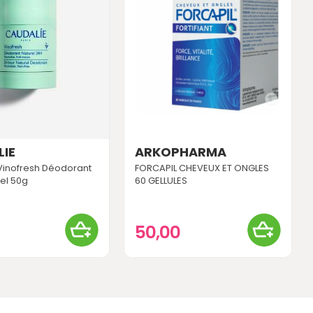
IE
ARKOPHARMA
Vinofresh Déodorant
FORCAPIL CHEVEUX ET ONGLES
rel 50g
60 GELLULES
0
50,00