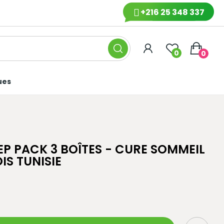
+216 25 348 337
0
0
ues
P PACK 3 BOÎTES - CURE SOMMEIL
IS TUNISIE