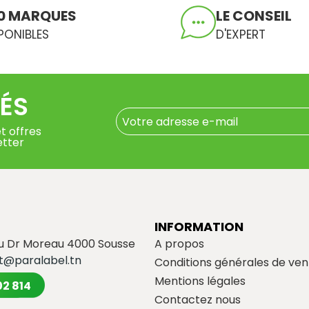
0 MARQUES
LE CONSEIL
PONIBLES
D'EXPERT
ÉS
t offres
etter
INFORMATION
du Dr Moreau 4000 Sousse
A propos
t@paralabel.tn
Conditions générales de ven
Mentions légales
02 814
Contactez nous