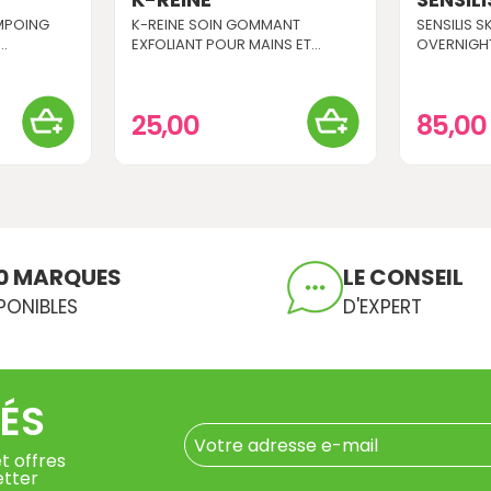
AMPOING
K-REINE SOIN GOMMANT
SENSILIS 
.
EXFOLIANT POUR MAINS ET...
OVERNIGH
25,00
85,0
0 MARQUES
LE CONSEIL
PONIBLES
D'EXPERT
ÉS
t offres
etter