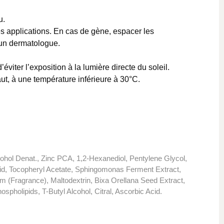
u.
s applications. En cas de gène, espacer les
r un dermatologue.
éviter l’exposition à la lumière directe du soleil.
aut, à une température inférieure à 30°C.
ohol Denat., Zinc PCA, 1,2-Hexanediol, Pentylene Glycol,
cid, Tocopheryl Acetate, Sphingomonas Ferment Extract,
m (Fragrance), Maltodextrin, Bixa Orellana Seed Extract,
holipids, T-Butyl Alcohol, Citral, Ascorbic Acid.