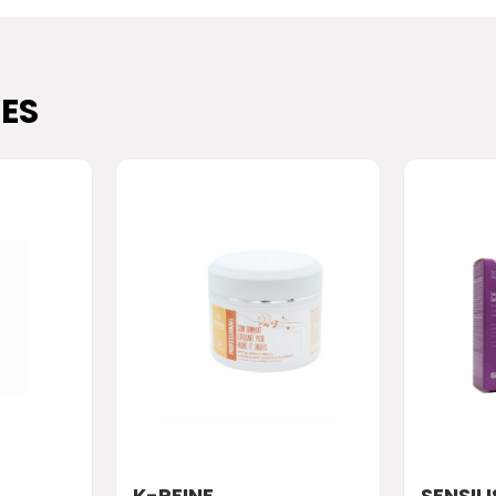
ES
K-REINE
SENSILI