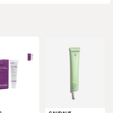
S
CAUDALIE