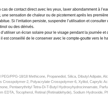
n cas de contact direct avec les yeux, laver abondamment à l’ea
, une sensation de chaleur ou de picotement après les première
itue. Si l’irritation persiste, suspendre l’utilisation et consulte
tinol ou des dérivés.
d’utiliser un écran solaire pour le visage pendant la journée et d’
il est conseillé de le conserver avec le compte-goutte vers le h
 PEG/PPG-18/18 Methicone, Propanediol, Silica, Dibutyl Adipate, Alc
es Crosspolymer-2, Polyacrylate Crosspolymer-6, Xylitol, Caprylic A
none, Pentaerythrityl Tetra-Di-T-Butyl Hydroxyhydrocinnamate, Parfu
m EDTA, Tocopherol, Retinal (Retinaldehyde), Sodium Hydroxide, Phosp