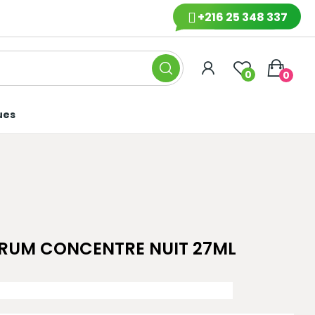
+216 25 348 337
0
0
ues
ERUM CONCENTRE NUIT 27ML