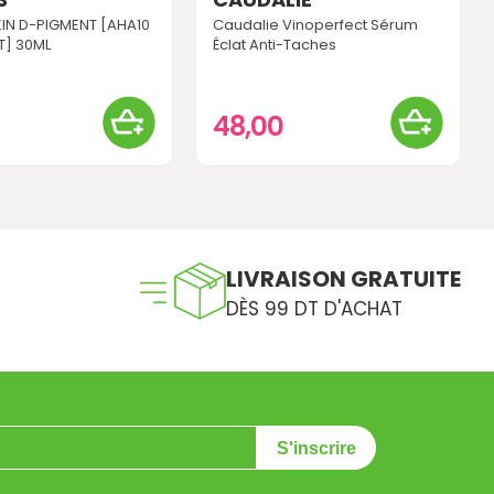
SKIN D-PIGMENT [AHA10
Caudalie Vinoperfect Sérum
T] 30ML
Éclat Anti-Taches
0
48,00
LIVRAISON GRATUITE
DÈS 99 DT D'ACHAT
S'inscrire