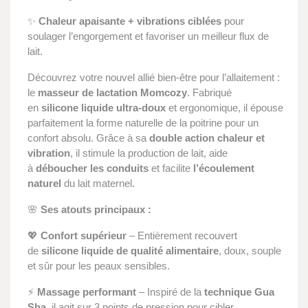
✨
Chaleur apaisante + vibrations ciblées
pour
soulager l’engorgement et favoriser un meilleur flux de
lait.
Découvrez votre nouvel allié bien-être pour l’allaitement :
le
masseur de lactation Momcozy
. Fabriqué
en
silicone liquide ultra-doux
et ergonomique, il épouse
parfaitement la forme naturelle de la poitrine pour un
confort absolu. Grâce à sa
double action chaleur et
vibration
, il stimule la production de lait, aide
à
déboucher les conduits
et facilite
l’écoulement
naturel
du lait maternel.
🌸
Ses atouts principaux :
💖
Confort supérieur
– Entièrement recouvert
de
silicone liquide de qualité alimentaire
, doux, souple
et sûr pour les peaux sensibles.
⚡
Massage performant
– Inspiré de la
technique Gua
Sha
, il agit sur 3 points de pression pour cibler