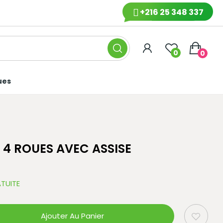
+216 25 348 337
0
0
ues
4 ROUES AVEC ASSISE
TUITE
Ajouter Au Panier