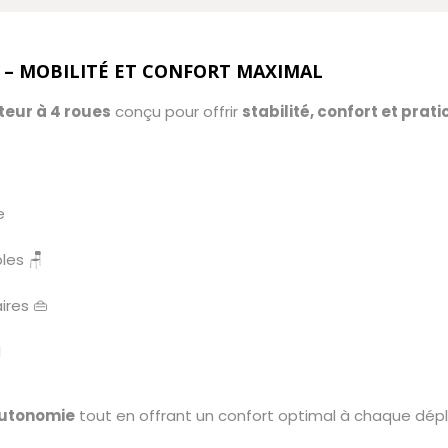
 – MOBILITÉ ET CONFORT MAXIMAL
eur à 4 roues
conçu pour offrir
stabilité, confort et prati
e
les 🪑
ires 👜
l
autonomie
tout en offrant un confort optimal à chaque dépla