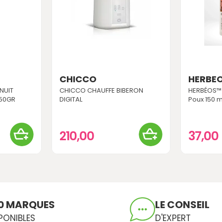
CHICCO
HERBE
NUIT
CHICCO CHAUFFE BIBERON
HERBÉOS™ 
 50GR
DIGITAL
Poux 150 m
210,00
37,00
0 MARQUES
LE CONSEIL
PONIBLES
D'EXPERT