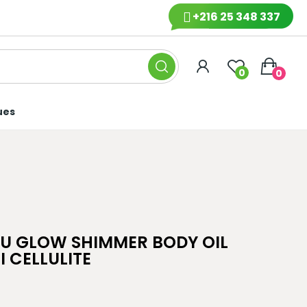
+216 25 348 337
0
0
ues
ZU GLOW SHIMMER BODY OIL
 CELLULITE