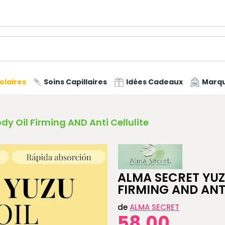
olaires
Soins Capillaires
Idées Cadeaux
Marq
 Oil Firming AND Anti Cellulite
ALMA SECRET YU
FIRMING AND ANTI
de
ALMA SECRET
58,00