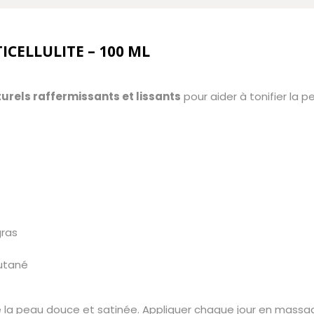
ICELLULITE – 100 ML
turels raffermissants et lissants
pour aider à tonifier la p
gras
cutané
e la peau douce et satinée. Appliquer chaque jour en massage