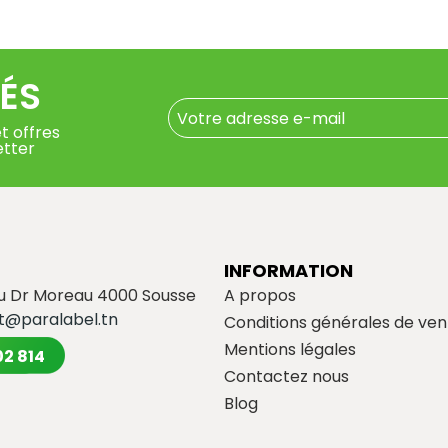
ÉS
t offres
etter
INFORMATION
du Dr Moreau 4000 Sousse
A propos
t@paralabel.tn
Conditions générales de ven
Mentions légales
02 814
Contactez nous
Blog