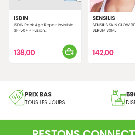
ISDIN
SENSILIS
ISDIN Pack Age Repair Invisible
SENSILIS SKIN GLOW 
SPF50+ + Fusion...
SERUM 30ML
138,00
142,00
PRIX BAS
59
TOUS LES JOURS
DIS
RESTONS CONNECT