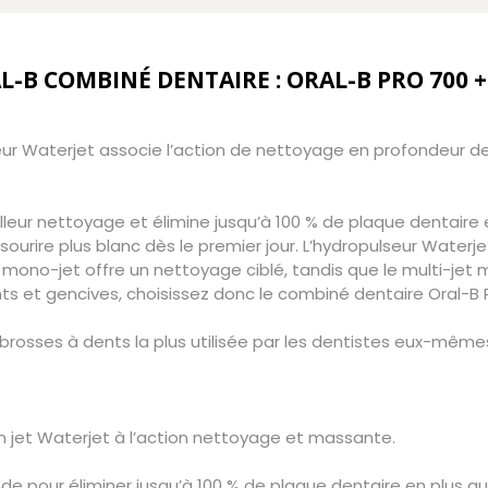
L-B COMBINÉ DENTAIRE : ORAL-B PRO 700 
ur Waterjet associe l’action de nettoyage en profondeur de 
lleur nettoyage et élimine jusqu’à 100 % de plaque dentaire 
n sourire plus blanc dès le premier jour. L’hydropulseur Waterj
mono-jet offre un nettoyage ciblé, tandis que le multi-jet 
s et gencives, choisissez donc le combiné dentaire Oral-B 
rosses à dents la plus utilisée par les dentistes eux-mêm
n jet Waterjet à l’action nettoyage et massante.
de pour éliminer jusqu’à 100 % de plaque dentaire en plus q