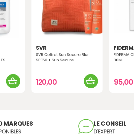
SVR
FIDER
SVR Coffret Sun Secure Blur
FIDERMA C
LES
SPF50 + Sun Secure...
30ML
120,00
95,0
0 MARQUES
LE CONSEIL
PONIBLES
D'EXPERT