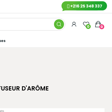
+216 25 348 337
0
0
ues
FFUSEUR D'ARÔME
ons