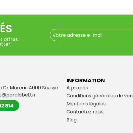
ÉS
t offres
etter
INFORMATION
du Dr Moreau 4000 Sousse
A propos
t@paralabel.tn
Conditions générales de ven
Mentions légales
02 814
Contactez nous
Blog