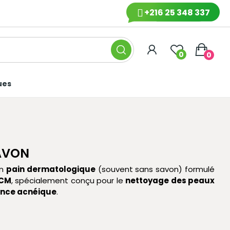
+216 25 348 337
0
0
ues
AVON
un
pain dermatologique
(souvent sans savon) formulé
CM
, spécialement conçu pour le
nettoyage des peaux
ance acnéique
.