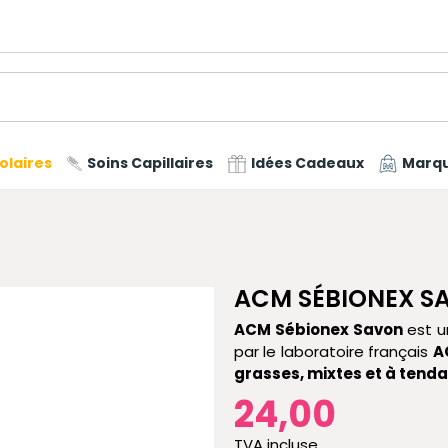
olaires
Soins Capillaires
Idées Cadeaux
Marq
ACM SÉBIONEX S
ACM Sébionex Savon
est 
par le laboratoire français
A
grasses, mixtes et à tend
24,00
TVA incluse