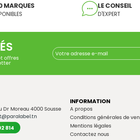
0 MARQUES
LE CONSEIL
PONIBLES
D'EXPERT
ÉS
t offres
etter
INFORMATION
du Dr Moreau 4000 Sousse
A propos
t@paralabel.tn
Conditions générales de ven
Mentions légales
02 814
Contactez nous