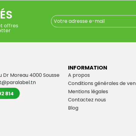
ÉS
t offres
etter
INFORMATION
du Dr Moreau 4000 Sousse
A propos
t@paralabel.tn
Conditions générales de ven
Mentions légales
02 814
Contactez nous
Blog