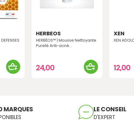
HERBEOS
XEN
E DEFENSES
HERBÉOS™ | Mousse Nettoyante
XEN ADOLO
Pureté Anti-acné...
24,00
12,00
0 MARQUES
LE CONSEIL
PONIBLES
D'EXPERT