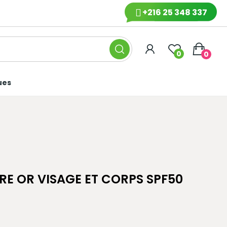
+216 25 348 337
0
0
ues
RE OR VISAGE ET CORPS SPF50