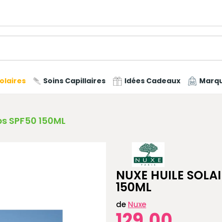
olaires
Soins Capillaires
Idées Cadeaux
Marq
rps SPF50 150ML
NUXE HUILE SOLAI
150ML
de
Nuxe
129,00