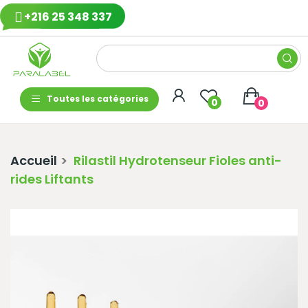
+216 25 348 337
Toutes les catégories
0
0
Accueil
Rilastil Hydrotenseur Fioles anti-
rides Liftants