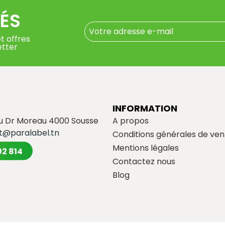
ÉS
t offres
etter
INFORMATION
du Dr Moreau 4000 Sousse
A propos
t@paralabel.tn
Conditions générales de ven
Mentions légales
02 814
Contactez nous
Blog