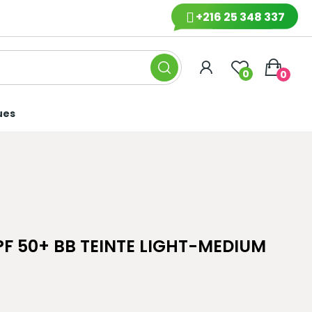
+216 25 348 337
0
0
ues
F 50+ BB TEINTE LIGHT-MEDIUM