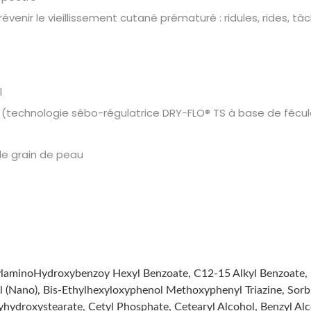
évenir le vieillissement cutané prématuré : ridules, rides, t
l
e (technologie sébo-régulatrice DRY-FLO® TS à base de fécule
 le grain de peau
aminoHydroxybenzoy Hexyl Benzoate, C12-15 Alkyl Benzoate, Dib
(Nano), Bis-Ethylhexyloxyphenol Methoxyphenyl Triazine, Sorbit
yhydroxystearate, Cetyl Phosphate, Cetearyl Alcohol, Benzyl Al