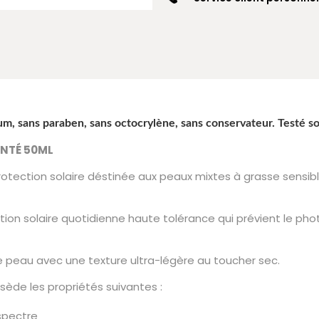
um, sans paraben, sans octocrylène, sans conservateur. Testé 
INTÉ 50ML
otection solaire déstinée aux peaux mixtes à grasse sensible
ion solaire quotidienne haute tolérance qui prévient le pho
 de peau avec une texture ultra-légère au toucher sec.
ède les propriétés suivantes :
 spectre