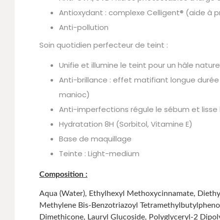
Antioxydant : complexe Celligent® (aide à pr
Anti-pollution
Soin quotidien perfecteur de teint :
Unifie et illumine le teint pour un hâle nature
Anti-brillance : effet matifiant longue duré
manioc)
Anti-imperfections régule le sébum et lisse
Hydratation 8H (Sorbitol, Vitamine E)
Base de maquillage
Teinte : Light-medium
Composition :
Aqua (Water), Ethylhexyl Methoxycinnamate, Diethyl
Methylene Bis-Benzotriazoyl Tetramethylbutylphenol 
Dimethicone, Lauryl Glucoside, Polyglyceryl-2 Dipol