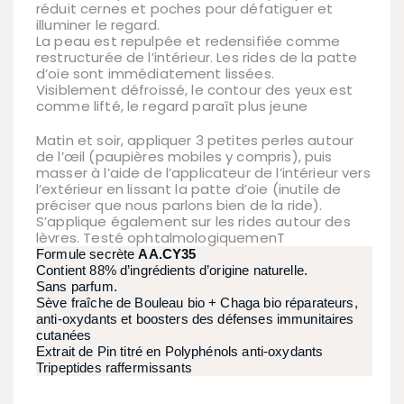
réduit cernes et poches pour défatiguer et
illuminer le regard.
La peau est repulpée et redensifiée comme
restructurée de l’intérieur. Les rides de la patte
d’oie sont immédiatement lissées.
Visiblement défroissé, le contour des yeux est
comme lifté, le regard paraît plus jeune
Matin et soir, appliquer 3 petites perles autour
de l’œil (paupières mobiles y compris), puis
masser à l’aide de l’applicateur de l’intérieur vers
l’extérieur en lissant la patte d’oie (inutile de
préciser que nous parlons bien de la ride).
S’applique également sur les rides autour des
lèvres.
Testé ophtalmologiquemenT
Formule secrète
AA.CY35
Contient 88% d’ingrédients d’origine naturelle.
Sans parfum.
Sève fraîche de Bouleau bio + Chaga bio réparateurs,
anti-oxydants et boosters des défenses immunitaires
cutanées
Extrait de Pin titré en Polyphénols anti-oxydants
Tripeptides raffermissants