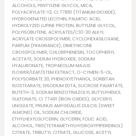
ALCOHOLS, PENTYLENE GLYCOL, MICA,
POLYACRYLATE-13, CI 77891 (TITANIUM DIOXIDE),
HYDROGENATED LECITHIN, PALMITIC ACID,
HYDROLYZED LUPINE PROTEIN, BUTYLENE GLYCOL,
POLYISOBUTENE, ACRYLATES/C10-30 ALKYL
ACRYLATE CROSSPOLYMER, CYCLOHEXASILOXANE,
PARFUM (FRAGRANCE), DIMETHICONE
CROSSPOLYMER, CHLORPHENESIN, TOCOPHERYL
ACETATE, SODIUM HYDROXIDE, SODIUM
HYALURONATE, TROPAEOLUM MAJUS
FLOWER/LEAF/STEM EXTRACT, O-CYMEN-5-OL,
POLYSORBATE 20, PHENOXYETHANOL, SORBITAN
ISOSTEARATE, DISODIUM EDTA, SUCROSE PALMITATE,
BUTETH-3, SODIUM BENZOTRIAZOLYL BUTYLPHENOL
SULFONATE, CI 77491 (IRON OXIDES), GLYCERYL
LINOLEATE, PRUNUS AMYGDALUS DULCIS (SWEET
ALMOND) OIL, SODIUM CHLORIDE,
ETHYLHEXYLGLYCERIN, GLYCERIN, FOLIC ACID,
ALCOHOL, TRIS(TETRAMETHYLHYDROXYPIPERIDINOL)
CITRATE, TRIBUTYL CITRATE, GLUCOSE, ACETYL