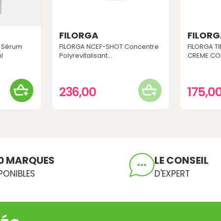
FILORGA
FILOR
t Sérum
FILORGA NCEF-SHOT Concentre
FILORGA TI
l
Polyrevitalisant...
CREME COR
236,00
175,0
0 MARQUES
LE CONSEIL
PONIBLES
D'EXPERT