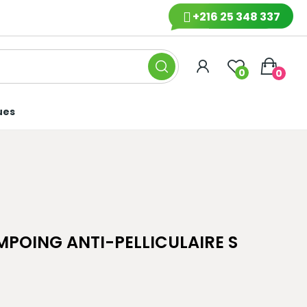
+216 25 348 337
0
0
ues
POING ANTI-PELLICULAIRE S