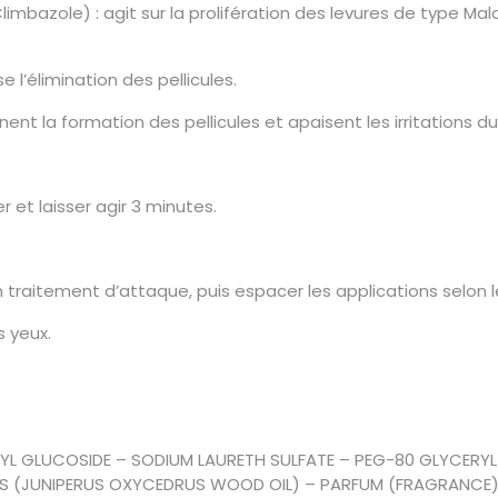
imbazole) : agit sur la prolifération des levures de type M
e l’élimination des pellicules.
nent la formation des pellicules et apaisent les irritations du
r et laisser agir 3 minutes.
en traitement d’attaque, puis espacer les applications selon 
 yeux.
L GLUCOSIDE – SODIUM LAURETH SULFATE – PEG-80 GLYCERYL
S (JUNIPERUS OXYCEDRUS WOOD OIL) – PARFUM (FRAGRANCE) 